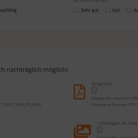
aufähig
Sehr gut
Gut
A
h nachträglich möglich)
Zeugnisse
Dateigröße: maximal 6 MB
C, DOCX, PNG, JPG, JPEG
Akzeptierte Formate: PDF,
Unterlagen als Fot
Dateigröße: maximal 1