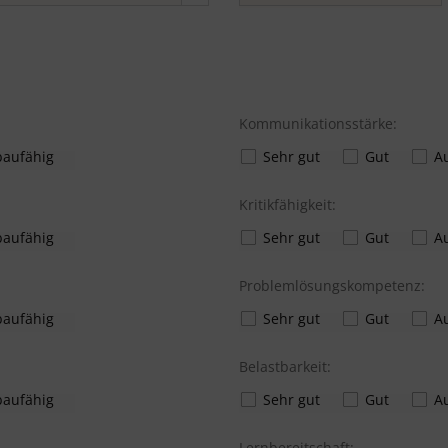
Kommunikationsstärke:
aufähig
Sehr gut
Gut
A
Kritikfähigkeit:
aufähig
Sehr gut
Gut
A
Problemlösungskompetenz:
aufähig
Sehr gut
Gut
A
Belastbarkeit:
aufähig
Sehr gut
Gut
A
Lernbereitschaft: