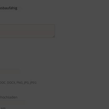
usbaufähig
 DOC, DOCX, PNG, JPG, JPEG
o hochladen
0 MB