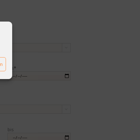

en
bis
*

bis