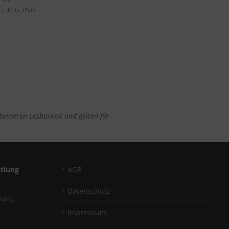
G, JPEG, PNG
esseren Lesbarkeit und gelten für
ttlung
AGB
Datenschutz
tlung
Impressum