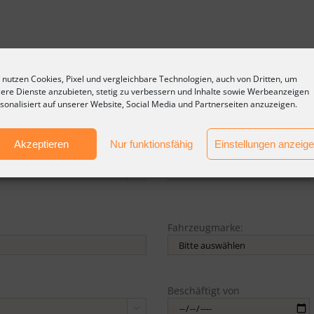
nen
 nutzen Cookies, Pixel und vergleichbare Technologien, auch von Dritten, um
Fahrzeugmarke:
*
ere Dienste anzubieten, stetig zu verbessern und Inhalte sowie Werbeanzeigen
sonalisiert auf unserer Website, Social Media und Partnerseiten anzuzeigen.
Akzeptieren
Nur funktionsfähig
Einstellungen anzeig
Beschäftigt von
*

Fahrzeugmarke:
Beschäftigt von
