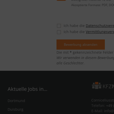
Akzeptierte Formate: PDF, DO
Ich habe die
Datenschutzver
Ich habe die
Vermittlungsver
Die mit
*
gekennzeichnete Felder s
Wir verwenden in diesem Bewerbungs
alle Geschlechter.
Aktuelle Jobs in...
Corniceliuss
Dortmund
Telefon:
+49 
Duisburg
E-Mail:
info@