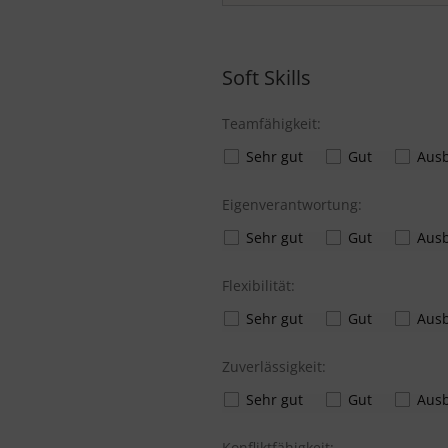
Soft Skills
Teamfähigkeit:
Sehr gut
Gut
Ausb
Eigenverantwortung:
Sehr gut
Gut
Ausb
Flexibilität:
Sehr gut
Gut
Ausb
Zuverlässigkeit:
Sehr gut
Gut
Ausb
Konfliktfähigkeit: