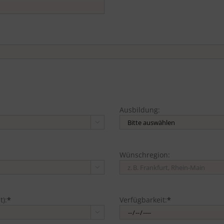
Ausbildung:

Wünschregion:

t):
*
Verfügbarkeit:
*
