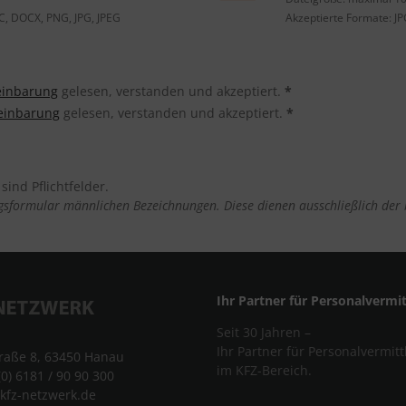
C, DOCX, PNG, JPG, JPEG
Akzeptierte Formate: JP
einbarung
gelesen, verstanden und akzeptiert.
*
einbarung
gelesen, verstanden und akzeptiert.
*
ind Pflichtfelder.
formular männlichen Bezeichnungen. Diese dienen ausschließlich der b
Ihr Partner für Personalvermi
Seit 30 Jahren –
Ihr Partner für Personalvermit
traße 8, 63450 Hanau
im KFZ-Bereich.
(0) 6181 / 90 90 300
kfz-netzwerk.de