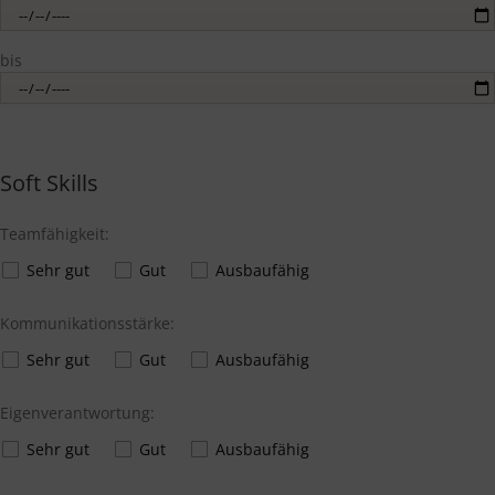
bis
Soft Skills
Teamfähigkeit:
Sehr gut
Gut
Ausbaufähig
Kommunikationsstärke:
Sehr gut
Gut
Ausbaufähig
Eigenverantwortung:
Sehr gut
Gut
Ausbaufähig