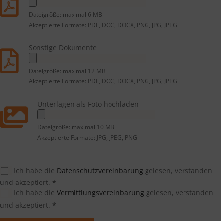
Dateigröße: maximal 6 MB
Akzeptierte Formate: PDF, DOC, DOCX, PNG, JPG, JPEG
Sonstige Dokumente
Dateigröße: maximal 12 MB
Akzeptierte Formate: PDF, DOC, DOCX, PNG, JPG, JPEG
Unterlagen als Foto hochladen
Dateigröße: maximal 10 MB
Akzeptierte Formate: JPG, JPEG, PNG
Ich habe die
Datenschutzvereinbarung
gelesen, verstanden
und akzeptiert.
*
Ich habe die
Vermittlungsvereinbarung
gelesen, verstanden
und akzeptiert.
*