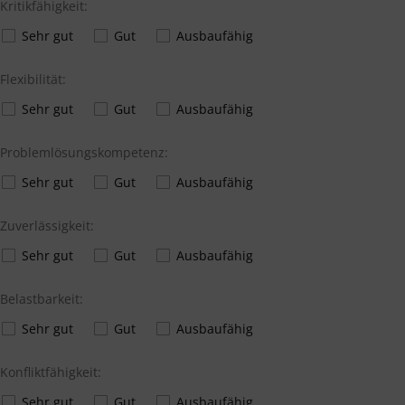
Kritikfähigkeit:
Sehr gut
Gut
Ausbaufähig
Flexibilität:
Sehr gut
Gut
Ausbaufähig
Problemlösungskompetenz:
Sehr gut
Gut
Ausbaufähig
Zuverlässigkeit:
Sehr gut
Gut
Ausbaufähig
Belastbarkeit:
Sehr gut
Gut
Ausbaufähig
Konfliktfähigkeit:
Sehr gut
Gut
Ausbaufähig