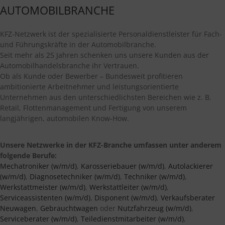
AUTOMOBILBRANCHE
KFZ-Netzwerk ist der spezialisierte Personaldienstleister für Fach-
und Führungskräfte in der Automobilbranche.
Seit mehr als 25 Jahren schenken uns unsere Kunden aus der
Automobilhandelsbranche ihr Vertrauen.
Ob als Kunde oder Bewerber – Bundesweit profitieren
ambitionierte Arbeitnehmer und leistungsorientierte
Unternehmen aus den unterschiedlichsten Bereichen wie z. B.
Retail, Flottenmanagement und Fertigung von unserem
langjährigen, automobilen Know-How.
Unsere Netzwerke in der KFZ-Branche umfassen unter anderem
folgende Berufe:
Mechatroniker (w/m/d)
,
Karosseriebauer (w/m/d)
,
Autolackierer
(w/m/d)
,
Diagnosetechniker (w/m/d)
,
Techniker (w/m/d)
,
Werkstattmeister (w/m/d)
,
Werkstattleiter (w/m/d)
,
Serviceassistenten (w/m/d)
,
Disponent (w/m/d)
,
Verkaufsberater
Neuwagen
,
Gebrauchtwagen
oder
Nutzfahrzeug (w/m/d)
,
Serviceberater (w/m/d)
,
Teiledienstmitarbeiter (w/m/d)
,