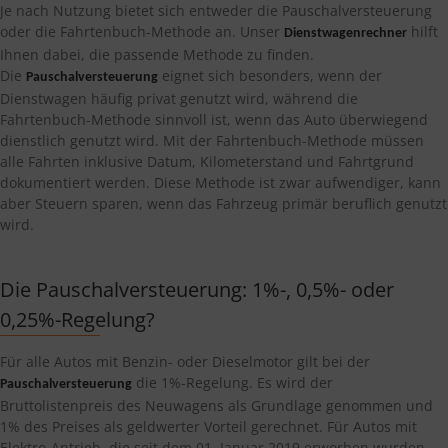
Je nach Nutzung bietet sich entweder die Pauschalversteuerung
oder die Fahrtenbuch-Methode an. Unser
hilft
Dienstwagenrechner
Ihnen dabei, die passende Methode zu finden.
Die
eignet sich besonders, wenn der
Pauschalversteuerung
Dienstwagen häufig privat genutzt wird, während die
Fahrtenbuch-Methode sinnvoll ist, wenn das Auto überwiegend
dienstlich genutzt wird. Mit der Fahrtenbuch-Methode müssen
alle Fahrten inklusive Datum, Kilometerstand und Fahrtgrund
dokumentiert werden. Diese Methode ist zwar aufwendiger, kann
aber Steuern sparen, wenn das Fahrzeug primär beruflich genutzt
wird.
Die Pauschalversteuerung: 1%-, 0,5%- oder
0,25%-Regelung?
Für alle Autos mit Benzin- oder Dieselmotor gilt bei der
die 1%-Regelung. Es wird der
Pauschalversteuerung
Bruttolistenpreis des Neuwagens als Grundlage genommen und
1% des Preises als geldwerter Vorteil gerechnet. Für Autos mit
Elektro-Antrieb, die seit dem 01. Januar 2019 erworben wurden,