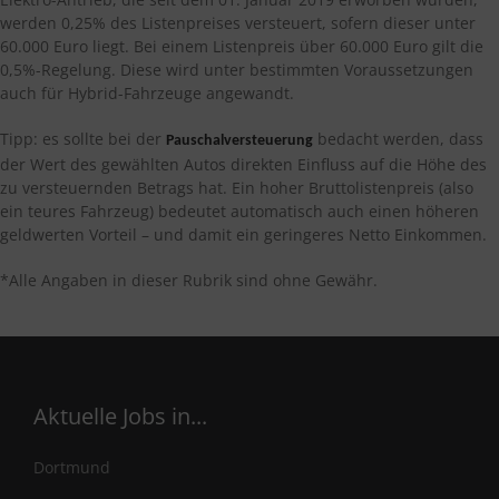
werden 0,25% des Listenpreises versteuert, sofern dieser unter
60.000 Euro liegt. Bei einem Listenpreis über 60.000 Euro gilt die
0,5%-Regelung. Diese wird unter bestimmten Voraussetzungen
auch für Hybrid-Fahrzeuge angewandt.
Tipp: es sollte bei der
bedacht werden, dass
Pauschalversteuerung
der Wert des gewählten Autos direkten Einfluss auf die Höhe des
zu versteuernden Betrags hat. Ein hoher Bruttolistenpreis (also
ein teures Fahrzeug) bedeutet automatisch auch einen höheren
geldwerten Vorteil – und damit ein geringeres Netto Einkommen.
*Alle Angaben in dieser Rubrik sind ohne Gewähr.
Aktuelle Jobs in...
Dortmund