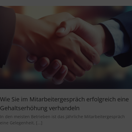
Wie Sie im Mitarbeitergespräch erfolgreich eine
Gehaltserhöhung verhandeln
In den meisten Betrieben ist das jährliche Mitarbeitergespräch
eine Gelegenheit, [...]