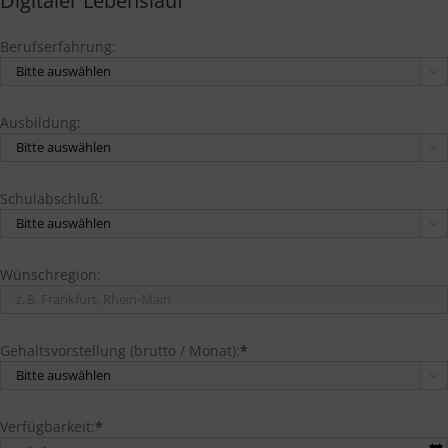
Digitaler Lebenslauf
Berufserfahrung:

Ausbildung:

Schulabschluß:

Wünschregion:
Gehaltsvorstellung (brutto / Monat):
*

Verfügbarkeit:
*