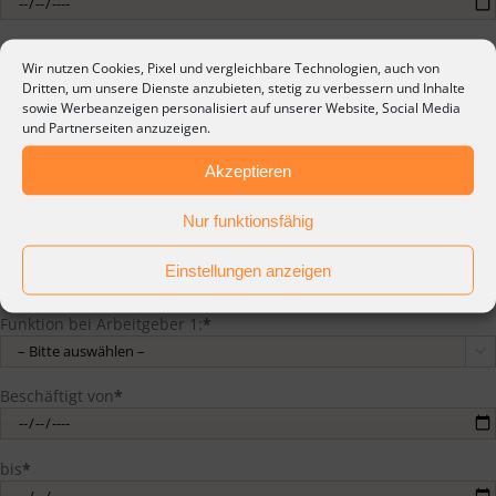
Wir nutzen Cookies, Pixel und vergleichbare Technologien, auch von
Dritten, um unsere Dienste anzubieten, stetig zu verbessern und Inhalte
Letzte berufliche Stationen
sowie Werbeanzeigen personalisiert auf unserer Website, Social Media
und Partnerseiten anzuzeigen.
Letzter Arbeitgeber 1:
*
Akzeptieren
Nur funktionsfähig
Fahrzeugmarke:
*
Einstellungen anzeigen

Funktion bei Arbeitgeber 1:
*

Beschäftigt von
*
bis
*