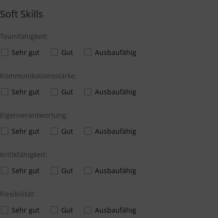
Soft Skills
Teamfähigkeit:
Sehr gut
Gut
Ausbaufähig
Kommunikationsstärke:
Sehr gut
Gut
Ausbaufähig
Eigenverantwortung:
Sehr gut
Gut
Ausbaufähig
Kritikfähigkeit:
Sehr gut
Gut
Ausbaufähig
Flexibilität:
Sehr gut
Gut
Ausbaufähig