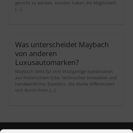
gerecht zu werden. Kunden haben die Möglichkeit,
[...]
Was unterscheidet Maybach
von anderen
Luxusautomarken?
Maybach steht für eine einzigartige Kombination
aus historischem Erbe, technischer Innovation und
handwerklicher Exzellenz. Die Marke differenziert
sich durch ihren [...]