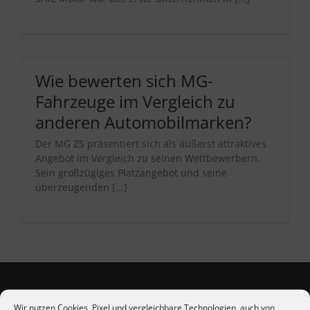
Wie bewerten sich MG-
Fahrzeuge im Vergleich zu
anderen Automobilmarken?
Der MG ZS präsentiert sich als äußerst attraktives
Angebot im Vergleich zu seinen Wettbewerbern.
Sein großzügiges Platzangebot und seine
überzeugenden [...]
Wir nutzen Cookies, Pixel und vergleichbare Technologien, auch von