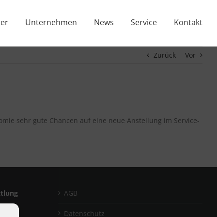
er
Unternehmen
News
Service
Kontakt
Zurück
Vor
omie sehr gute Chancen auf eine neue Anstellung im Service-
ttlung
AGB
Datenschutz