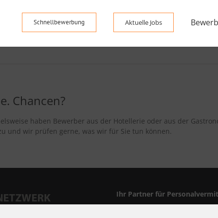
Bewerb
Schnellbewerbung
Aktuelle Jobs
e. Chancen?
elsweise haben Bewerber aus der Hotellerie oder aus der Gastron
u und wir prüfen gerne, was wir für Sie tun können.
Ihr Partner für Personalvermi
Seit 30 Jahren –