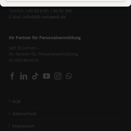
Corniceliusstraße 8, 63450 Hanau
Telefon:
+49 (0) 6181 / 90 90 300
E-Mail:
info@kfz-netzwerk.de
Ihr Partner für Personalvermittlung
Seit 30 Jahren –
Ihr Partner für Personalvermittlung
im KFZ-Bereich.
AGB
Datenschutz
Impressum