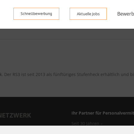
Bewerb
Schnellbewerbung
Aktuelle Jobs
ck.
Der RS3 ist seit 2013 als fünftüriges Stufenheck erhältlich und 
Ihr Partner für Personalvermi
Seit 30 Jahren –
Ihr Partner für Personalvermit
traße 8, 63450 Hanau