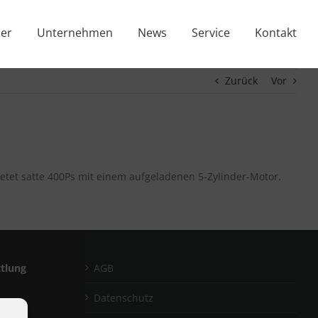
er
Unternehmen
News
Service
Kontakt
Zurück
Vor
bietet satte 400Ps mit einem aufgeladenen 5-Zylinder-Motor.
ttlung
AGB
Datenschutz
tlung