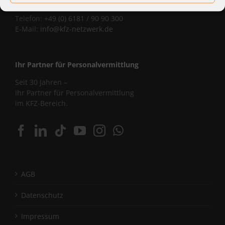
Corniceliusstraße 8, 63450 Hanau
Telefon:
+49 (0) 6181 / 90 90 300
E-Mail:
info@kfz-netzwerk.de
Ihr Partner für Personalvermittlung
Seit 30 Jahren –
Ihr Partner für Personalvermittlung
im KFZ-Bereich.
AGB
Datenschutz
Impressum