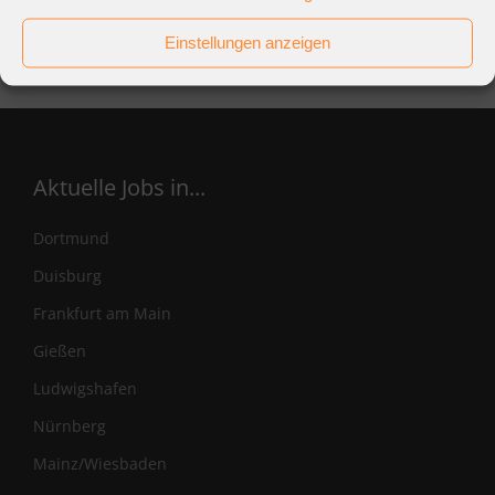
Einstellungen anzeigen
Aktuelle Jobs in...
Dortmund
Duisburg
Frankfurt am Main
Gießen
Ludwigshafen
Nürnberg
Mainz/Wiesbaden