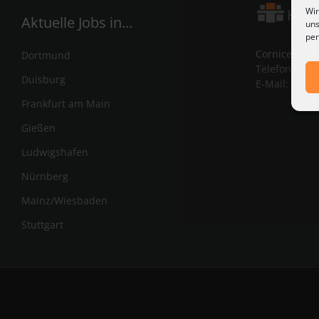
Wir
Aktuelle Jobs in...
uns
per
Corniceliuss
Dortmund
Telefon:
+49 
Duisburg
E-Mail:
info@
Frankfurt am Main
Gießen
Ludwigshafen
Nürnberg
Mainz/Wiesbaden
Stuttgart