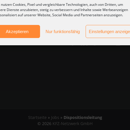
Ihr Partner für Personalvermi
 nutzen Cookies, Pixel und vergleichbare Technologien, auch von Dritten, um
ere Dienste anzubieten, stetig zu verbessern und Inhalte sowie Werbeanzeigen
Seit 30 Jahren –
sonalisiert auf unserer Website, Social Media und Partnerseiten anzuzeigen.
Ihr Partner für Personalvermit
traße 8, 63450 Hanau
im KFZ-Bereich.
(0) 6181 / 90 90 300
Akzeptieren
Nur funktionsfähig
Einstellungen anzeig
kfz-netzwerk.de
Startseite
»
Jobs
»
Dispositionsleitung
©
2026
KFZ-Netzwerk GmbH