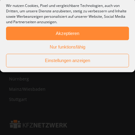
Wir nutzen Cookies, Pixel und vergleichbare Technologien, auch von
Dritten, um unsere Dienste anzubieten, stetig zu verbessern und Inhalte
Aktuelle Jobs in...
sowie Werbeanzeigen personalisiert auf unserer Website, Social Media
und Partnerseiten anzuzeigen.
Dortmund
Akzeptieren
Duisburg
Nur funktionsfähig
Frankfurt am Main
Gießen
Einstellungen anzeigen
Ludwigshafen
Nürnberg
Mainz/Wiesbaden
Stuttgart