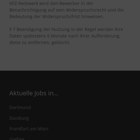
KFZ-Netzwerk wird den Bewerber in der
Benachrichtigung auf sein Widerspruchsrecht und die
Bedeutung der Widerspruchsfrist hinweisen.
§ 7 Beendigung der Nutzung In der Regel werden Ihre
Daten spätestens 6 Monate nach Ihrer Aufforderung,
diese zu entfernen, gelöscht.
Aktuelle Jobs in...
Dortmund
Duisburg
Frankfurt am Main
Gießen