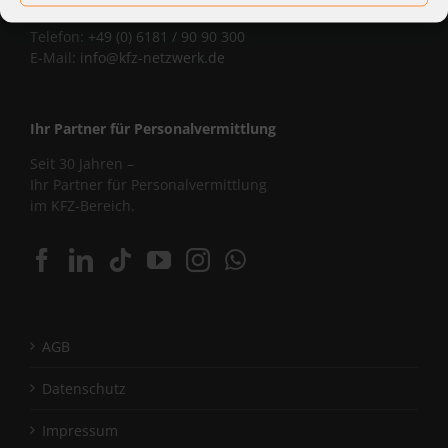
Corniceliusstraße 8, 63450 Hanau
Telefon:
+49 (0) 6181 / 90 90 300
E-Mail:
info@kfz-netzwerk.de
Ihr Partner für Personalvermittlung
Seit 30 Jahren –
Ihr Partner für Personalvermittlung
im KFZ-Bereich.
AGB
Datenschutz
Impressum