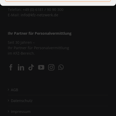
Corniceliusstraße 8, 63450 Hanau
Telefon:
+49 (0) 6181 / 90 90 300
E-Mail:
info@kfz-netzwerk.de
Ihr Partner für Personalvermittlung
Seit 30 Jahren –
Ihr Partner für Personalvermittlung
im KFZ-Bereich.
AGB
Datenschutz
Impressum